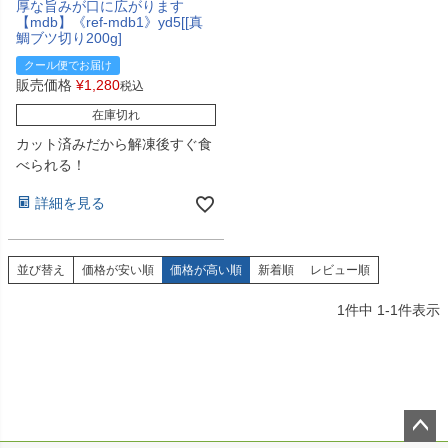
厚な旨みが口に広がります
【mdb】《ref-mdb1》yd5[[真
鯛ブツ切り200g]
クール便でお届け
販売価格
¥
1,280
税込
在庫切れ
カット済みだから解凍後すぐ食
べられる！
詳細を見る
並び替え
価格が安い順
価格が高い順
新着順
レビュー順
1
件中
1
-
1
件表示