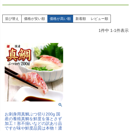
並び替え
価格が安い順
価格が高い順
新着順
レビュー順
1
件中
1
-
1
件表示
お刺身用真鯛ぶつ切り200g 国
産の養殖真鯛を鮮度を落とさず
加工！形不揃いなどの訳あり品
ですが味や鮮度品質は本物！濃