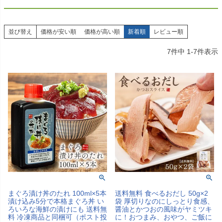
並び替え
価格が安い順
価格が高い順
新着順
レビュー順
7
件中
1
-
7
件表示
まぐろ漬け丼のたれ 100ml×5本
送料無料 食べるおだし 50g×2
漬け込み5分で本格まぐろ丼 い
袋 厚切りなのにしっとり食感、
ろいろな海鮮の漬けにも 送料無
醤油とかつおの風味がヤミツキ
料 冷凍商品と同梱可（ポスト投
に！おつまみ、おやつ、ご飯に