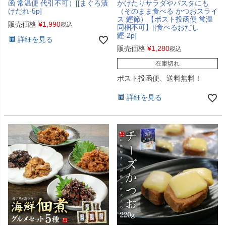
函 常温便 代引不可）[[まぐろ漬
かけたりサラダやパスタにも
けだれ-5p]
（そのまま食べる かつおスライ
ス 鰹節）【ポスト投函便 常温
販売価格
¥
1,990
税込
同梱不可】[[食べるおだし
鰹-2p]
詳細を見る
販売価格
¥
1,280
税込
在庫切れ
ポスト投函便、送料無料！
詳細を見る