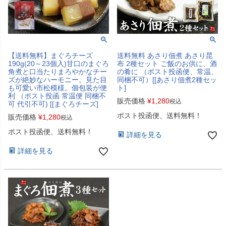
【送料無料】まぐろチーズ
送料無料 あさり佃煮 あさり昆
190g(20～23個入)甘口のまぐろ
布 2種セット ご飯のお供に、酒
角煮と口当たりまろやかなチー
の肴に （ポスト投函便、常温、
ズが絶妙なハーモニー。見た目
同梱不可）[[あさり佃煮2種セッ
も可愛い市松模様。個包装が便
ト]
利 （ポスト投函 常温便 同梱不
販売価格
¥
1,280
税込
可 代引不可) [[まぐろチーズ]
ポスト投函便、送料無料！
販売価格
¥
1,280
税込
ポスト投函便、送料無料！
詳細を見る
詳細を見る