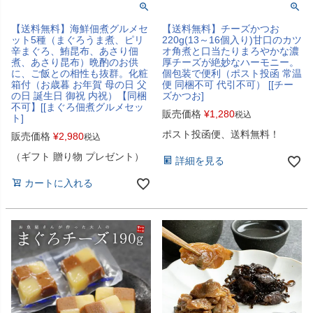
【送料無料】海鮮佃煮グルメセ
【送料無料】チーズかつお
ット5種（まぐろうま煮、ピリ
220g(13～16個入り)甘口のカツ
辛まぐろ、鮪昆布、あさり佃
オ角煮と口当たりまろやかな濃
煮、あさり昆布）晩酌のお供
厚チーズが絶妙なハーモニー。
に、ご飯との相性も抜群。化粧
個包装で便利（ポスト投函 常温
箱付（お歳暮 お年賀 母の日 父
便 同梱不可 代引不可） [[チー
の日 誕生日 御祝 内祝）【同梱
ズかつお]
不可】[[まぐろ佃煮グルメセッ
販売価格
¥
1,280
税込
ト]
ポスト投函便、送料無料！
販売価格
¥
2,980
税込
（ギフト 贈り物 プレゼント）
詳細を見る
カートに入れる