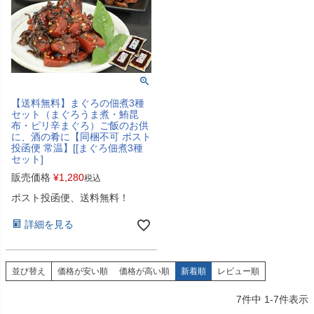
【送料無料】まぐろの佃煮3種
セット（まぐろうま煮・鮪昆
布・ピリ辛まぐろ）ご飯のお供
に、酒の肴に【同梱不可 ポスト
投函便 常温】[[まぐろ佃煮3種
セット]
販売価格
¥
1,280
税込
ポスト投函便、送料無料！
詳細を見る
並び替え
価格が安い順
価格が高い順
新着順
レビュー順
7
件中
1
-
7
件表示