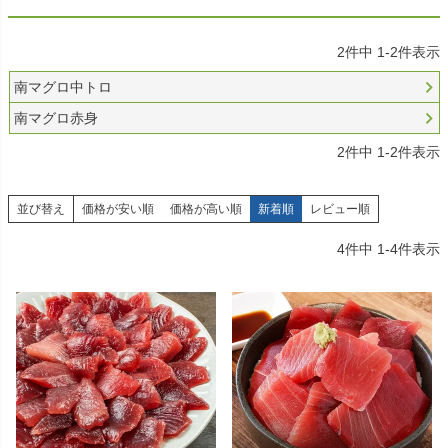
2
件中
1
-
2
件表示
南マグロ中トロ
南マグロ赤身
2
件中
1
-
2
件表示
並び替え
価格が安い順
価格が高い順
新着順
レビュー順
4
件中
1
-
4
件表示