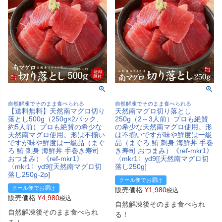
自然解凍でそのまま食べられる
自然解凍でそのまま食べられる
【送料無料】天然南マグロ切り
天然南マグロ切り落とし
落とし500g（250g×2パック、
250g（2～3人前）プロも絶賛
約5人前）プロも絶賛の希少な
の希少な天然南マグロ使用。形
天然南マグロ使用。形は不揃い
は不揃いですが味や鮮度は一級
ですが味や鮮度は一級品（まぐ
品（まぐろ 鮪 刺身 海鮮丼 手巻
ろ 鮪 刺身 海鮮丼 手巻き寿司
き寿司 おつまみ）《ref-mkr1》
おつまみ）《ref-mkr1》
〈mkr1〉yd9[[天然南マグロ切
〈mkr1〉yd9[[天然南マグロ切
落し250g]
落し250g-2p]
クール便でお届け
クール便でお届け
販売価格
¥
1,980
税込
販売価格
¥
4,980
税込
自然解凍後そのまま食べられ
自然解凍後そのまま食べられ
る！