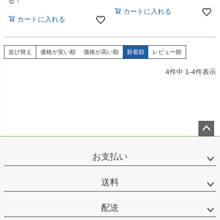
る！
カートに入れる
カートに入れる
並び替え
価格が安い順
価格が高い順
新着順
レビュー順
4
件中
1
-
4
件表示
ペー
ジト
お支払い
ップ
へ
送料
配送