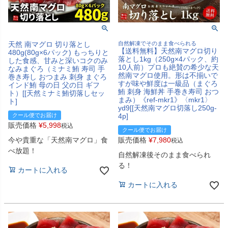
天然 南マグロ 切り落とし
自然解凍でそのまま食べられる
【送料無料】天然南マグロ切り
480g(80g×6パック) もっちりと
落とし1kg（250g×4パック、約
した食感、甘みと深いコクのみ
10人前）プロも絶賛の希少な天
なみまぐろ（ミナミ鮪 寿司 手
然南マグロ使用。形は不揃いで
巻き寿し おつまみ 刺身 まぐろ
すが味や鮮度は一級品（まぐろ
インド鮪 母の日 父の日 ギフ
鮪 刺身 海鮮丼 手巻き寿司 おつ
ト）[[天然ミナミ鮪切落しセッ
まみ）《ref-mkr1》〈mkr1〉
ト]
yd9[[天然南マグロ切落し250g-
クール便でお届け
4p]
販売価格
¥
5,998
税込
クール便でお届け
今や貴重な「天然南マグロ」食
販売価格
¥
7,980
税込
べ放題！
自然解凍後そのまま食べられ
る！
カートに入れる
カートに入れる