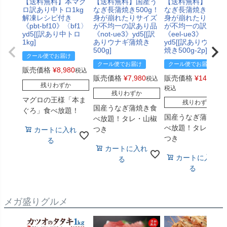
【送料無料】本マグ
【送料無料】国産う
【送料無料】国産
ロ訳あり中トロ1kg
なぎ長蒲焼き500g！
なぎ長蒲焼き1kg！
解凍レシピ付き
身が崩れたりサイズ
身が崩れたりサイ
《pbt-bf10》〈bf1〉
が不均一の訳あり品
が不均一の訳あり
yd5[[訳あり中トロ
《not-ue3》yd5[[訳
《eel-ue3》〈ue1
1kg]
ありウナギ蒲焼き
yd5[[訳ありウナギ
500g]
焼き500g-2p]
クール便でお届け
クール便でお届け
クール便でお届け
販売価格
¥
8,980
税込
販売価格
¥
7,980
販売価格
¥
14,980
税込
残りわずか
税込
残りわずか
マグロの王様「本ま
残りわずか
国産うなぎ蒲焼き食
ぐろ」食べ放題！
国産うなぎ蒲焼き
べ放題！タレ・山椒
べ放題！タレ・山
つき
カートに入れ
つき
る
カートに入れ
カートに入れ
る
る
メガ盛りグルメ