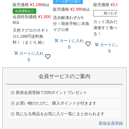
クール便でお届け
販売価格
¥
1,188
販売価格
¥
2,680
税込
税
販売価格
¥
2,980
税込
会員価格あり
残りわずか
会員特別価格
¥
1,000
流水解凍わずか5
カット済みだから
税込
分！簡単手軽に本格
凍後すぐ食べられ
マグロ丼
天然マグロのネギト
る！
ロ1,188円送料無
カートに入れ
料！（まぐろ 鮪）
カートに入れ
る
る
カートに入れ
る
会員サービスのご案内
新規会員登録で200ポイントプレゼント
お買い物のたびに、購入ポイントが付きます
気になる商品をお気に入り一覧にまとめられます
新規会員登録