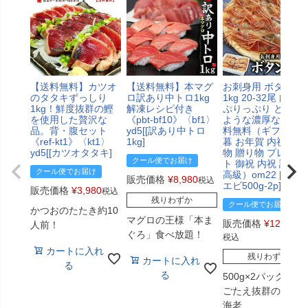
【送料無料】カツオ
【送料無料】本マグ
お刺身用 ボタンエ
のタタキずっしり
ロ訳あり中トロ1kg
1kg 20-32尾 肉厚で
1kg！鮮度抜群の鰹
解凍レシピ付き
ぷりっぷり とろけ
を使用した贅沢な
《pbt-bf10》〈bf1〉
ような濃厚な甘み 
品。背・腹セット
yd5[[訳あり中トロ
料無料（ギフト お
《ref-kt1》〈kt1〉
1kg]
暮 お年賀 内祝 食べ
yd5[[カツオタタキ]
物 贈り物 プレゼン
クール便でお届け
ト 御祝 内祝 誕生日
クール便でお届け
高級）om22 [[ぼた
販売価格
¥
8,980
税込
エビ500g-2p]
販売価格
¥
3,980
税込
残りわずか
クール便でお届け
かつおのたたき約10
マグロの王様「本ま
販売価格
¥
12,980
人前！
ぐろ」食べ放題！
税込
カートに入れ
残りわずか
カートに入れ
る
る
500g×2パック！食
ごたえ抜群のボタ
海老