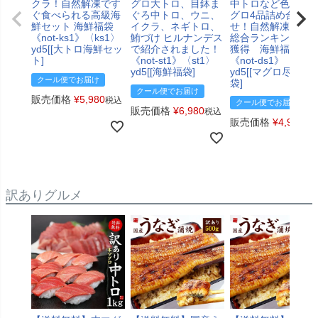
クラ！自然解凍です
グロ大トロ、目鉢ま
中トロなど色々な
ぐ食べられる高級海
ぐろ中トロ、ウニ、
グロ4品詰め合わ
鮮セット 海鮮福袋
イクラ、ネギトロ、
せ！自然解凍でOK
《not-ks1》〈ks1〉
鮪づけ ヒルナンデス
総合ランキング1位
yd5[[大トロ海鮮セッ
で紹介されました！
獲得 海鮮福袋
ト]
《not-st1》〈st1〉
《not-ds1》〈ds1
yd5[[海鮮福袋]
yd5[[マグロ尽くし
クール便でお届け
袋]
クール便でお届け
販売価格
¥
5,980
税込
クール便でお届け
販売価格
¥
6,980
税込
販売価格
¥
4,980
税
訳ありグルメ