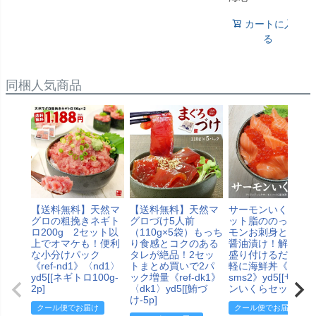
カートに入れ
る
同梱人気商品
【送料無料】天然マ
【送料無料】天然マ
サーモンいくら丼
グロの粗挽きネギト
グロづけ5人前
ット脂ののったサ
ロ200g 2セット以
（110g×5袋）もっち
モンお刺身といく
上でオマケも！便利
り食感とコクのある
醤油漬け！解凍し
な小分けパック
タレが絶品！2セッ
盛り付けるだけで
《ref-nd1》〈nd1〉
トまとめ買いで2パ
軽に海鮮丼《ref-
yd5[[ネギトロ100g-
ック増量《ref-dk1》
sms2》yd5[[サーモ
2p]
〈dk1〉yd5[[鮪づ
ンいくらセット]
け-5p]
クール便でお届け
クール便でお届け