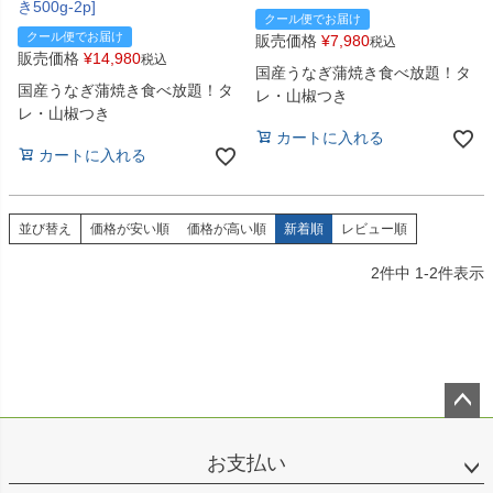
き500g-2p]
クール便でお届け
クール便でお届け
販売価格
¥
7,980
税込
販売価格
¥
14,980
税込
国産うなぎ蒲焼き食べ放題！タ
国産うなぎ蒲焼き食べ放題！タ
レ・山椒つき
レ・山椒つき
カートに入れる
カートに入れる
並び替え
価格が安い順
価格が高い順
新着順
レビュー順
2
件中
1
-
2
件表示
ペー
ジト
お支払い
ップ