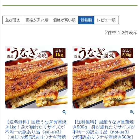
並び替え
価格が安い順
価格が高い順
新着順
レビュー順
2
件中
1
-
2
件表示
【送料無料】国産うなぎ長蒲焼
【送料無料】国産うなぎ長蒲焼
き1kg！身が崩れたりサイズが
き500g！身が崩れたりサイズが
不均一の訳あり品《eel-ue3》
不均一の訳あり品《not-ue3》
〈ue1〉yd5[[訳ありウナギ蒲焼
yd5[[訳ありウナギ蒲焼き500g]