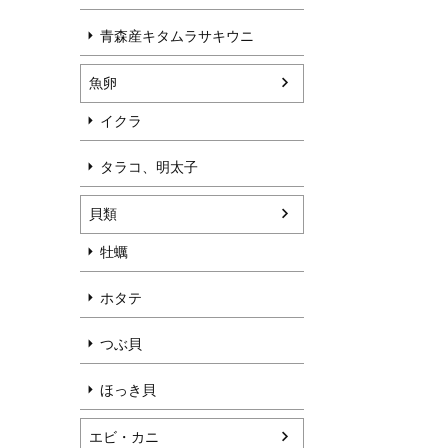
青森産キタムラサキウニ
魚卵
イクラ
タラコ、明太子
貝類
牡蠣
ホタテ
つぶ貝
ほっき貝
エビ・カニ