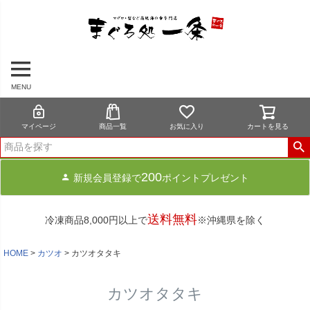
MENU
マイページ
商品一覧
お気に入り
カートを見る
200
新規会員登録で
ポイントプレゼント
送料無料
冷凍商品8,000円以上で
※沖縄県を除く
HOME
カツオ
カツオタタキ
カツオタタキ