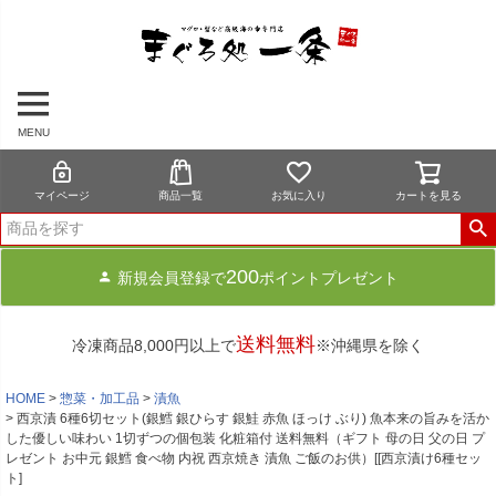
MENU
マイページ
商品一覧
お気に入り
カートを見る
200
新規会員登録で
ポイントプレゼント
送料無料
冷凍商品8,000円以上で
※沖縄県を除く
HOME
惣菜・加工品
漬魚
西京漬 6種6切セット(銀鱈 銀ひらす 銀鮭 赤魚 ほっけ ぶり) 魚本来の旨みを活か
した優しい味わい 1切ずつの個包装 化粧箱付 送料無料（ギフト 母の日 父の日 プ
レゼント お中元 銀鱈 食べ物 内祝 西京焼き 漬魚 ご飯のお供）[[西京漬け6種セッ
ト]