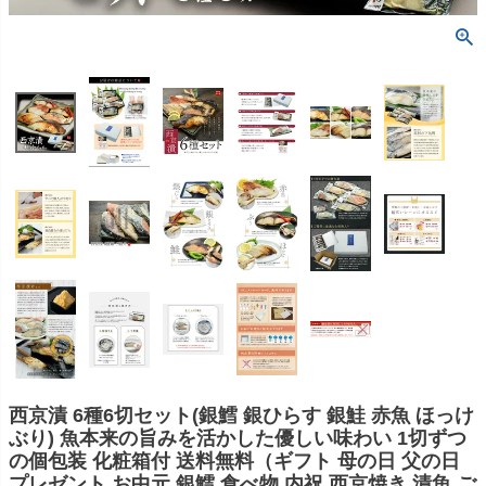
西京漬 6種6切セット(銀鱈 銀ひらす 銀鮭 赤魚 ほっけ
ぶり) 魚本来の旨みを活かした優しい味わい 1切ずつ
の個包装 化粧箱付 送料無料（ギフト 母の日 父の日
プレゼント お中元 銀鱈 食べ物 内祝 西京焼き 漬魚 ご