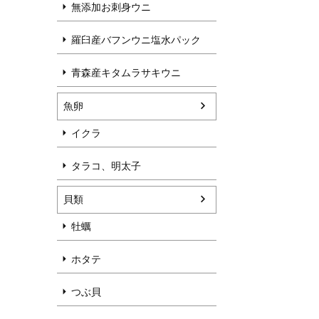
無添加お刺身ウニ
羅臼産バフンウニ塩水パック
青森産キタムラサキウニ
魚卵
イクラ
タラコ、明太子
貝類
牡蠣
ホタテ
つぶ貝