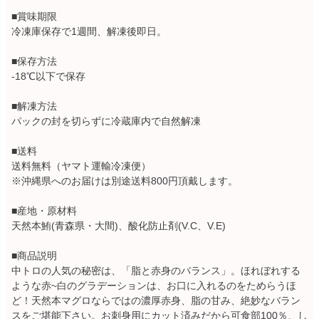
■賞味期限
冷凍庫保存で1週間、解凍後即日。
■保存方法
-18℃以下で保存
■解凍方法
パックの封を切らずに冷蔵庫内で自然解凍
■送料
送料無料（ヤマト運輸冷凍便）
※沖縄県へのお届けは別途送料800円頂戴します。
■産地・原材料
天然本鮪(青森県・大間)、酸化防止剤(V.C、V.E)
■商品説明
中トロの人気の秘密は、「脂と赤身のバランス」。ほれぼれする
ような赤~白のグラデーションは、お口に入れるのをためらうほ
ど！天然本マグロならではの濃厚赤身、脂の甘み、絶妙なバラン
スをご堪能下さい。お刺身用にカット済みだから可食部100％、し