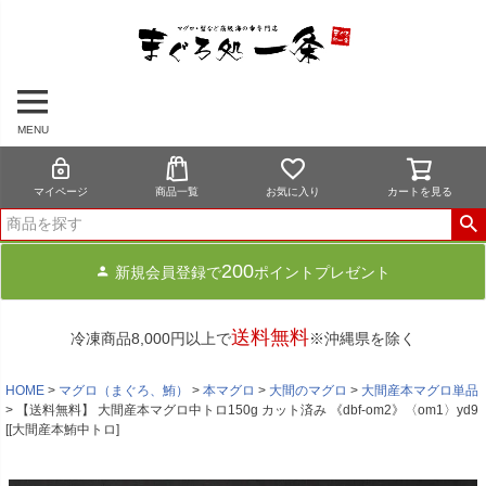
MENU
マイページ
商品一覧
お気に入り
カートを見る
200
新規会員登録で
ポイントプレゼント
送料無料
冷凍商品8,000円以上で
※沖縄県を除く
HOME
マグロ（まぐろ、鮪）
本マグロ
大間のマグロ
大間産本マグロ単品
【送料無料】 大間産本マグロ中トロ150g カット済み 《dbf-om2》〈om1〉yd9
[[大間産本鮪中トロ]