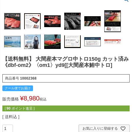
【送料無料】 大間産本マグロ中トロ150g カット済み
《dbf-om2》〈om1〉yd9[[大間産本鮪中トロ]
商品番号
10002368
クール便でお届け
¥
8,980
販売価格
税込
[
90
ポイント進呈 ]
送料込
お気に入りに登録する