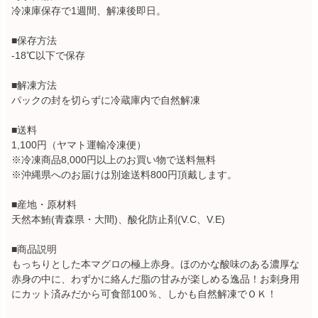
冷凍庫保存で1週間、解凍後即日。
■保存方法
-18℃以下で保存
■解凍方法
パックの封を切らずに冷蔵庫内で自然解凍
■送料
1,100円（ヤマト運輸冷凍便）
※冷凍商品8,000円以上のお買い物で送料無料
※沖縄県へのお届けは別途送料800円頂戴します。
■産地・原材料
天然本鮪(青森県・大間)、酸化防止剤(V.C、V.E)
■商品説明
もっちりとした本マグロの極上赤身。ほのかな酸味のある濃厚な
赤身の中に、わずかに絡んだ脂の甘みが楽しめる逸品！お刺身用
にカット済みだから可食部100％、しかも自然解凍でＯＫ！