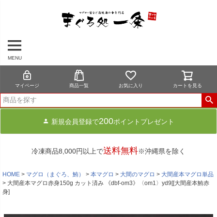
MENU
マイページ
商品一覧
お気に入り
カートを見る
200
新規会員登録で
ポイントプレゼント
送料無料
冷凍商品8,000円以上で
※沖縄県を除く
HOME
マグロ（まぐろ、鮪）
本マグロ
大間のマグロ
大間産本マグロ単品
大間産本マグロ赤身150g カット済み 《dbf-om3》〈om1〉yd9[[大間産本鮪赤
身]