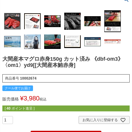
大間産本マグロ赤身150g カット済み 《dbf-om3》
〈om1〉yd9[[大間産本鮪赤身]
商品番号
10002674
クール便でお届け
¥
3,980
販売価格
税込
[
40
ポイント進呈 ]
お気に入りに登録する