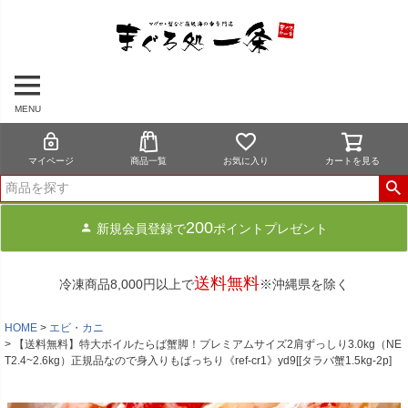
MENU
マイページ
商品一覧
お気に入り
カートを見る
200
新規会員登録で
ポイントプレゼント
送料無料
冷凍商品8,000円以上で
※沖縄県を除く
HOME
エビ・カニ
【送料無料】特大ボイルたらば蟹脚！プレミアムサイズ2肩ずっしり3.0kg（NE
T2.4~2.6kg）正規品なので身入りもばっちり《ref-cr1》yd9[[タラバ蟹1.5kg-2p]