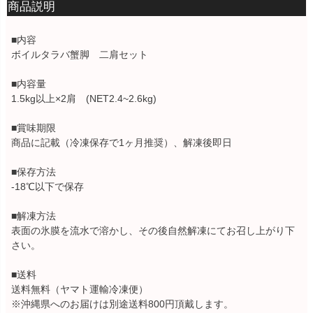
商品説明
■内容
ボイルタラバ蟹脚 二肩セット
■内容量
1.5kg以上×2肩 (NET2.4~2.6kg)
■賞味期限
商品に記載（冷凍保存で1ヶ月推奨）、解凍後即日
■保存方法
-18℃以下で保存
■解凍方法
表面の氷膜を流水で溶かし、その後自然解凍にてお召し上がり下
さい。
■送料
送料無料（ヤマト運輸冷凍便）
※沖縄県へのお届けは別途送料800円頂戴します。