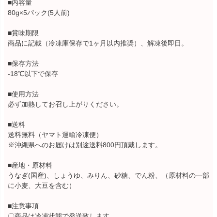
■内容量
80g×5パック(5人前)
■賞味期限
商品に記載（冷凍庫保存で1ヶ月以内推奨）、解凍後即日。
■保存方法
-18℃以下で保存
■使用方法
必ず加熱してお召し上がりください。
■送料
送料無料（ヤマト運輸冷凍便）
※沖縄県へのお届けは別途送料800円頂戴します。
■産地・原材料
うなぎ(国産)、しょうゆ、みりん、砂糖、でん粉、（原材料の一部
に小麦、大豆を含む）
■注意事項
〇商品は冷凍状態で発送致します。