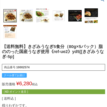
【送料無料】きざみうなぎ5食分（80g×5パック）脂
ののった国産うなぎ使用《ref-ue2》yd5[[きざみうな
ぎ-5p]
商品番号
10002574
クール便でお届け
¥
6,280
販売価格
税込
[
63
ポイント進呈 ]
送料込
残りわずかです。