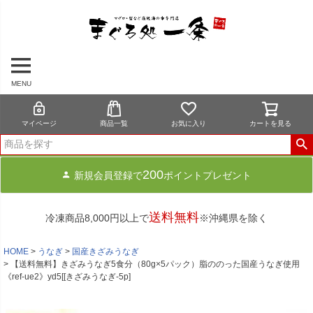
MENU
マイページ
商品一覧
お気に入り
カートを見る
200
新規会員登録で
ポイントプレゼント
送料無料
冷凍商品8,000円以上で
※沖縄県を除く
HOME
うなぎ
国産きざみうなぎ
【送料無料】きざみうなぎ5食分（80g×5パック）脂ののった国産うなぎ使用
《ref-ue2》yd5[[きざみうなぎ-5p]